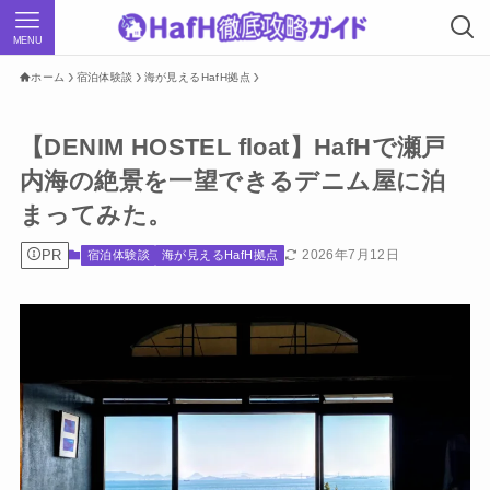
MENU
ホーム
宿泊体験談
海が見えるHafH拠点
【DENIM HOSTEL float】HafHで瀬戸
内海の絶景を一望できるデニム屋に泊
まってみた。
PR
2026年7月12日
宿泊体験談
海が見えるHafH拠点