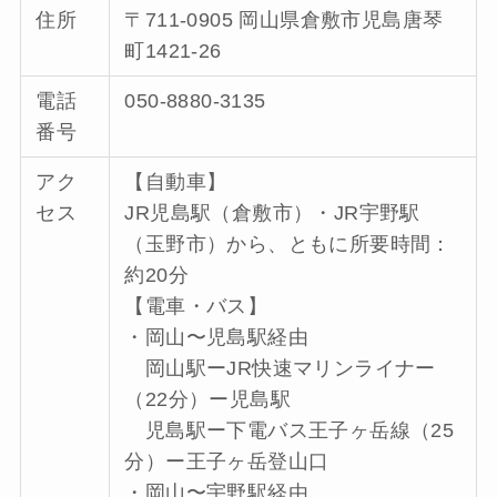
住所
〒711-0905 岡山県倉敷市児島唐琴
町1421-26
電話
050-8880-3135
番号
アク
【自動車】
セス
JR児島駅（倉敷市）・JR宇野駅
（玉野市）から、ともに所要時間：
約20分
【電車・バス】
・岡山〜児島駅経由
岡山駅ーJR快速マリンライナー
（22分）ー児島駅
児島駅ー下電バス王子ヶ岳線（25
分）ー王子ヶ岳登山口
・岡山〜宇野駅経由