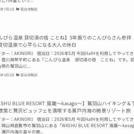
1,704室という...
6年7月2日
宿泊体験談
んぴら温泉 貸切湯の宿 ことね】5年振りのこんぴらさん参拝
貸切温泉で心平らになる大人の休日
ター：AKINORI） 宿泊日：2026年5月 今回HafHを利用してやって
、香川県琴平町にある「こんぴら温泉 貸切湯の宿 ことね」です。
県の鷲羽山に...
6年6月2日
宿泊体験談
SHU BLUE RESORT 風籠～kasago～】鷲羽山ハイキング＆
散策と贅沢ビュッフェを満喫する瀬戸内海の絶景リゾート旅
ター：AKINORI） 宿泊日：2026年5月 今回HafHを利用してやって
岡山県倉敷市の鷲羽山にある「WASHU BLUE RESORT 風籠～kasa
瀬戸内海の島々の絶...