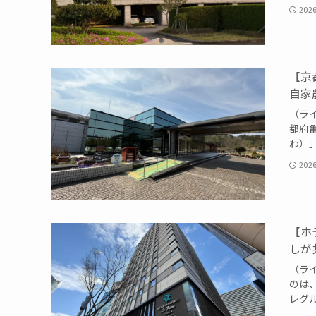
202
【京
自家
（ライ
都府
わ）」
202
【ホ
しが
（ライ
のは
レグル