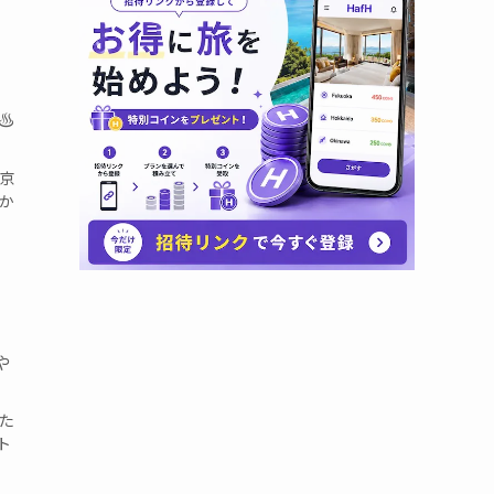
️
、京
か
や
きた
ト