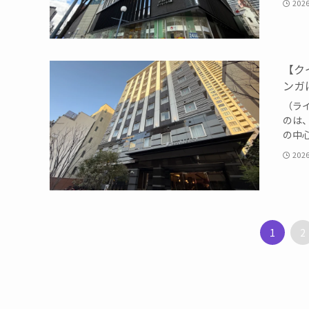
202
【ク
ンガ
（ライ
のは
の中心
202
1
2