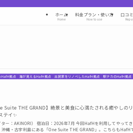
ホーム
料金プラン・使い方
口コ
Home
How to use
Repu
HafH拠点
海が見えるHafH拠点
古民家をリノベしたHafH拠点
駅チカのHafH拠点
ne Suite THE GRAND】絶景と美食に心満たされる癒やしの
ステイ✨️
ター：AKINORI） 宿泊日：2026年7月 今回HafHを利用してやって
沖縄・古宇利島にある「One Suite THE GRAND」。こちらもHafH