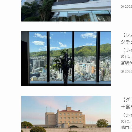
202
【レ
ジチ
（ライ
のは
宮駅か
202
【グ
＋食
（ライ
のは
鳴門は