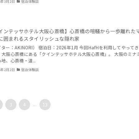
6年3月2日
宿泊体験談
インテッサホテル大阪心斎橋】心斎橋の喧騒から一歩離れた
に囲まれるスタイリッシュな隠れ家
ター：AKINORI） 宿泊日：2026年1月 今回HafHを利用してやって
、大阪心斎橋にある「クインテッサホテル大阪心斎橋」。 大阪のミナ
地、心斎橋・道...
6年2月2日
宿泊体験談
3
4
...
13