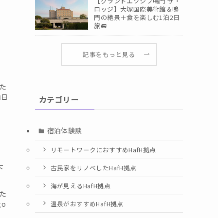
【グランドエクシブ鳴門 ザ・
ロッジ】大塚国際美術館＆鳴
門の絶景＋食を楽しむ1泊2日
旅🚐
記事をもっと見る
きた
前日
カテゴリー
宿泊体験談
リモートワークにおすすめHafH拠点
下
古民家をリノベしたHafH拠点
海が見えるHafH拠点
きた
温泉がおすすめHafH拠点
go