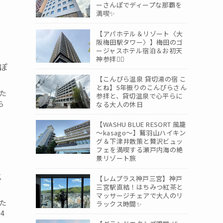
ーさんぽでディープな那覇を
満喫✨
【アパホテル＆リゾート〈大
阪梅田駅タワー〉】梅田のゴ
ージャスホテル宿泊＆お初天
神参拝🚶‍♀️
んぽ
【こんぴら温泉 貸切湯の宿 こ
とね】5年振りのこんぴらさん
きた
参拝と、貸切温泉で心平らに
ら
なる大人の休日
【WASHU BLUE RESORT 風籠
～kasago～】鷲羽山ハイキン
グ＆下津井散策と贅沢ビュッ
フェを満喫する瀬戸内海の絶
景リゾート旅
ス
【レムプラス神戸三宮】神戸
三宮駅直結！はちみつ紅茶と
マッサージチェアで大人のリ
きた
ラックス時間✨
4