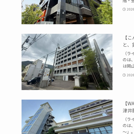
階・全
202
【こ
と、
（ライ
のは
は岡山
202
【WA
津井
（ライ
のは、
～」。