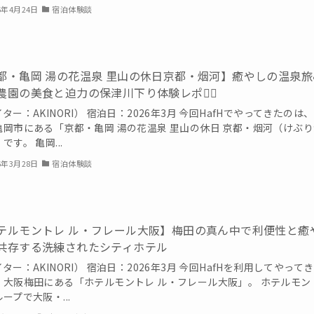
6年4月24日
宿泊体験談
都・亀岡 湯の花温泉 里山の休日京都・烟河】癒やしの温泉旅♨
農園の美食と迫力の保津川下り体験レポ🚣‍♂️
ター：AKINORI） 宿泊日：2026年3月 今回HafHでやってきたのは
亀岡市にある「京都・亀岡 湯の花温泉 里山の休日 京都・烟河（けぶり
です。 亀岡...
6年3月28日
宿泊体験談
テルモントレ ル・フレール大阪】梅田の真ん中で利便性と癒
共存する洗練されたシティホテル
ター：AKINORI） 宿泊日：2026年3月 今回HafHを利用してやって
、大阪梅田にある「ホテルモントレ ル・フレール大阪」。 ホテルモン
ープで大阪・...