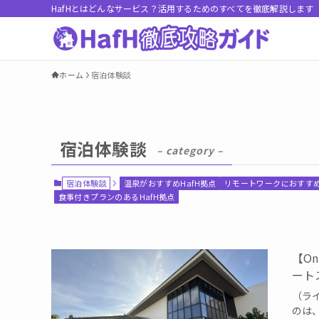
HafHとはどんなサービス？活用するためのすべてを徹底解説します
ホーム
宿泊体験談
宿泊体験談
– category –
宿泊体験談
温泉がおすすめHafH拠点
リモートワークにおすすめ
食事付きプランのあるHafH拠点
【O
ート
（ライ
のは、