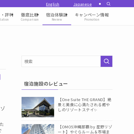
ミ・評判
徹底比較
宿泊体験談
キャンペーン情報
tation
Comparison
Review
Promotion
宿泊施設のレビュー
【One Suite THE GRAND】絶
景と美食に心満たされる癒や
リゾ
しのリゾートステイ✨️
きた
【OMO5沖縄那覇 by 星野リゾ
で
ート】やぐらルーム＆市場ま