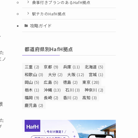
食事付きプランのあるHafH拠点
駅チカのHafH拠点
攻略ガイド
ー
都道府県別HafH拠点
きた
三ノ
三重
(2)
京都
(9)
兵庫
(11)
北海道
(5)
和歌山
(3)
大分
(2)
大阪
(12)
宮城
(1)
岡山
(5)
広島
(5)
徳島
(2)
東京
(28)
栃木
(1)
沖縄
(13)
石川
(3)
神奈川
(2)
福岡
(9)
長崎
(2)
香川
(2)
高知
(3)
景
鹿児島
(2)
きた
ブ