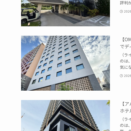
評判が
202
【O
でデ
（ライ
のは
気にな
202
【ア
ホテル
（ライ
のは