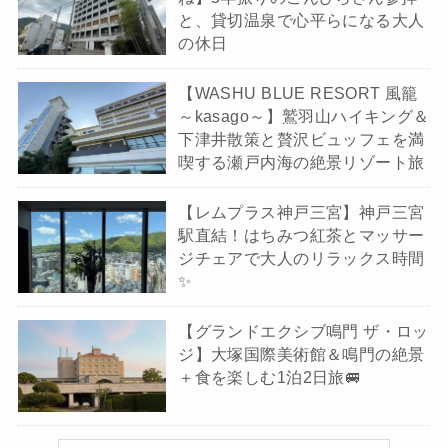
と、貸切温泉で心平らになる大人
の休日
【WASHU BLUE RESORT 風籠
～kasago～】鷲羽山ハイキング＆
下津井散策と贅沢ビュッフェを満
喫する瀬戸内海の絶景リゾート旅
【レムプラス神戸三宮】神戸三宮
駅直結！はちみつ紅茶とマッサー
ジチェアで大人のリラックス時間
✨
【グランドエクシブ鳴門 ザ・ロッ
ジ】大塚国際美術館＆鳴門の絶景
＋食を楽しむ1泊2日旅🚐