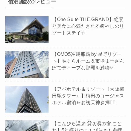
宿泊施設のレビュー
【One Suite THE GRAND】絶景
と美食に心満たされる癒やしのリ
ゾートステイ✨️
【OMO5沖縄那覇 by 星野リゾー
ト】やぐらルーム＆市場まーさん
ぽでディープな那覇を満喫✨
【アパホテル＆リゾート〈大阪梅
田駅タワー〉】梅田のゴージャス
ホテル宿泊＆お初天神参拝🚶‍♀️
【こんぴら温泉 貸切湯の宿 こと
ね】5年振りのこんぴらさん参拝