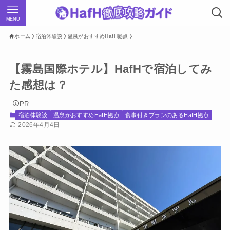
MENU
ホーム
宿泊体験談
温泉がおすすめHafH拠点
【霧島国際ホテル】HafHで宿泊してみ
た感想は？
PR
宿泊体験談
温泉がおすすめHafH拠点
食事付きプランのあるHafH拠点
2026年4月4日